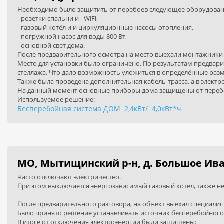
Необходимо было защитить от перебоев следующее оборудован
- розетки спальни и -
WiFi
,
- газовый котёл и и циркуляционные насосы отопления,
- погружной насос для воды 800 Вт,
- основной свет дома.
После предварительного осмотра на место выехали монтажники 
Место для установки было ограничено. По результатам предва
стеллажа. Что дало возможность уложиться в определённые ра
Также была проведена дополнительная кабель-трасса, а в элект
На данный момент основные приборы дома защищены от перебо
Используемое решение:
Бесперебойная система ДОМ
2,4кВт/
4,0кВт*ч
МО, Мытищинский р-н, д. Большое Ив
Часто отключают электричество.
При этом выключается энергозависимый газовый котёл, также н
После предварительного разговора, на объект выехал специалис
Было принято решение устанавливать источник бесперебойного 
В итоге от отключения электроэнергии были защищены: