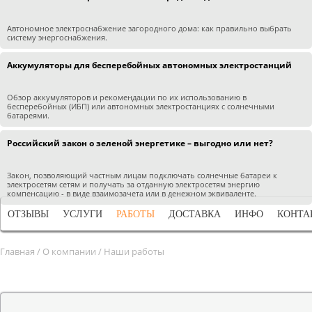
Автономное электроснабжение загородного дома: как правильно выбрать
систему энергоснабжения.
Аккумуляторы для бесперебойных автономных электростанций
Обзор аккумуляторов и рекомендации по их использованию в
бесперебойных (ИБП) или автономных электростанциях с солнечными
батареями.
Российский закон о зеленой энергетике – выгодно или нет?
Закон, позволяющий частным лицам подключать солнечные батареи к
электросетям сетям и получать за отданную электросетям энергию
компенсацию - в виде взаимозачета или в денежном эквиваленте.
ОТЗЫВЫ
УСЛУГИ
РАБОТЫ
ДОСТАВКА
ИНФО
КОНТА
Главная
/
О компании
/
Наши работы