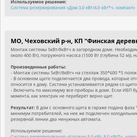
Используемое решение:
Система резервирования «Дом 3,0 кВт/4,0 кВт*ч. компакт»
МО, Чеховский р-н, КП "Финская дерев
Монтаж системы 5кВт/8кВтч в загородном доме. Необходим р
около 400 Вт), погружного насоса (1500 Вт (глубина 52 м)),
Произведенные работы:
- Монтаж системы 5кВт/8кВтч на стеллаж 350*600 *5 полок
- В основном щите подключается два провода, которые отно
относится к дому. Система устанавливается рядом со щит
- Включить по максимуму все приборы в доме. Если ИБП бу
момента, как электрик не переберёт верно щит.
Результат:
В дом с основного щита в гараже подана фаза 
минимум потребителей, на нее же подключен холодильник
резервной линии два ненужных автомата.
Используемое решение:
Система резервирования «Коттедж 5,0 кВт, 8,0 кВт*ч. комп