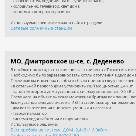
- газовый котёл, водоочистка и глубинный насос,
- холодильник, телевизор, свет дома,
- несколько резервных розеток.
Используемое решение можно найти в разделе
Сетевые солнечные станции
МО, Дмитровское ш-се, с. Деденево
В посёлке происходят отключения электричества. Также сеть им
Необходимо было зарезервировать котлы отопления в двух домах
После выезда инженера на объект было принято следующее реш
- в котельной первого дома установить ИБП мощностью 2,4 кВт,
- на котёл второго дома установить систему мощностью 0,5 кВт.
После чего на объект выехала монтажная бригада компании Све
Были установлены две системы ИБП и стабилизатор напряжения.
- два котла отопления с циркуляционными насосами
- газосигнализатор
- система водоснабжения и водоочистки.
Используемое решение:
Бесперебойная система ДОМ 2,4кВт/ 8,0кВтч
Стабилизатор Lider PS 3000W-50