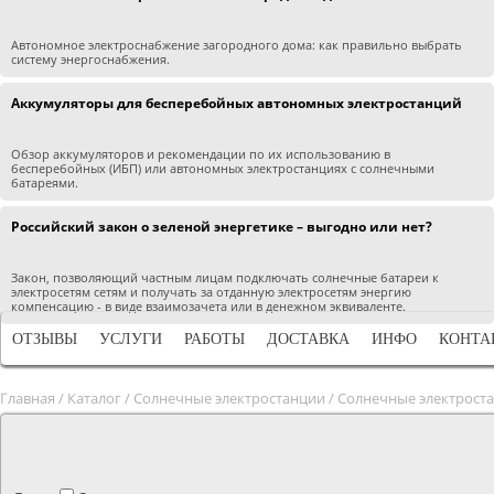
Автономное электроснабжение загородного дома: как правильно выбрать
систему энергоснабжения.
Аккумуляторы для бесперебойных автономных электростанций
Обзор аккумуляторов и рекомендации по их использованию в
бесперебойных (ИБП) или автономных электростанциях с солнечными
батареями.
Российский закон о зеленой энергетике – выгодно или нет?
Закон, позволяющий частным лицам подключать солнечные батареи к
электросетям сетям и получать за отданную электросетям энергию
компенсацию - в виде взаимозачета или в денежном эквиваленте.
ОТЗЫВЫ
УСЛУГИ
РАБОТЫ
ДОСТАВКА
ИНФО
КОНТА
Главная
/
Каталог
/
Солнечные электростанции
/
Солнечные электрост