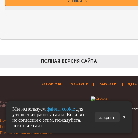
УТОЧНИТЬ
ПОЛНАЯ ВЕРСИЯ САЙТА
ОТЗЫВЫ
УСЛУГИ
РАБОТЫ
ДОС
В связи с нестабильностью отечественного рынка, цены на
сайте могут незначительно отличаться от установленных
© Светон - Автономное Электр
Мы используем
файлы cookie
для
улучшения работы сайта. Если вы
×
Закрыть
не согласны с этим, пожалуйста,
Политика конфиденциальности
покиньте сайт.
Соглашение на обработку персональных данных
Политика использования Cookies