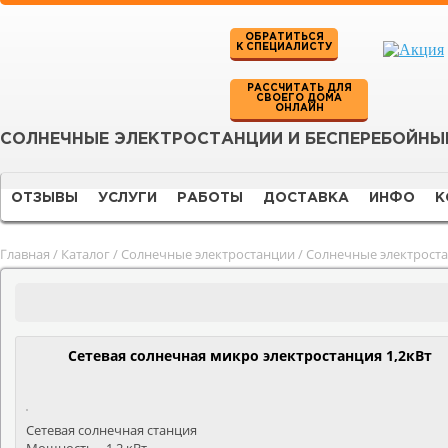
ОБРАТИТЬСЯ
К СПЕЦИАЛИСТУ
РАССЧИТАТЬ ДЛЯ
СВОЕГО ДОМА
ОНЛАЙН
СОЛНЕЧНЫЕ ЭЛЕКТРОСТАНЦИИ И БЕСПЕРЕБОЙНЫ
ОТЗЫВЫ
УСЛУГИ
РАБОТЫ
ДОСТАВКА
ИНФО
К
Главная
/
Каталог
/
Солнечные электростанции
/
Солнечные электрост
Сетевая солнечная микро электростанция 1,2кВт
Сетевая солнечная станция